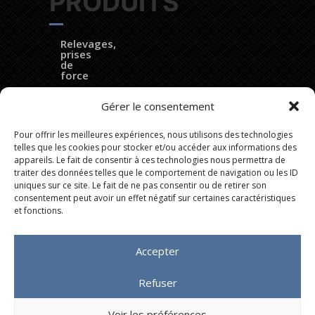
PRODUITS
Relevages,
prises
de
force
DynaTrac®
Gérer le consentement
EZ
Pour offrir les meilleures expériences, nous utilisons des technologies
Ballast®
telles que les cookies pour stocker et/ou accéder aux informations des
appareils. Le fait de consentir à ces technologies nous permettra de
Lames
traiter des données telles que le comportement de navigation ou les ID
bulldozer
uniques sur ce site. Le fait de ne pas consentir ou de retirer son
consentement peut avoir un effet négatif sur certaines caractéristiques
Fleximass®
et fonctions.
Accepter
Copyright © 2020 LAFORGE Groupe – Tous droits réservés
Refuser
: IMPAAKT
Agence de publicité
Voir les préférences