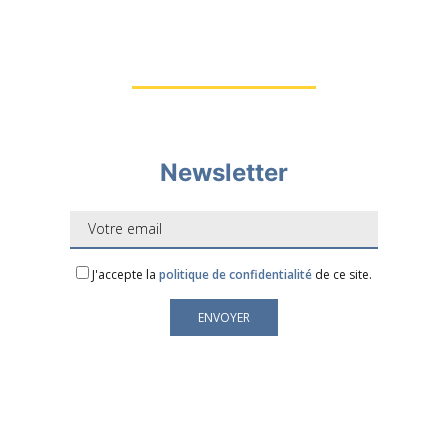
Newsletter
J'accepte la
politique de confidentialité
de ce site.
Votre adresse mail est uniquement utilisée pour vous
envoyer notre newsletter et des informations sur les
activités du Groupe LAFORGE.
Vous pouvez toujours utiliser le lien de
désabonnement inclus dans la lettre d'information.