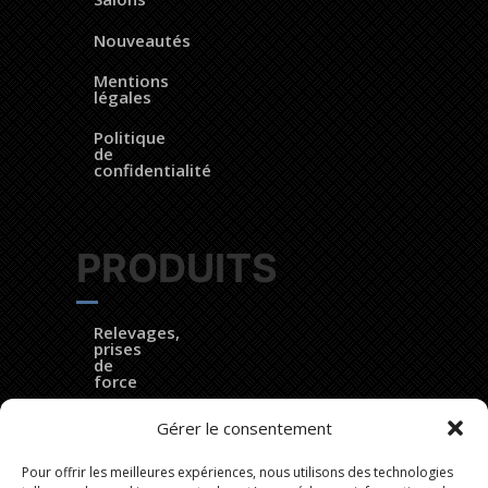
Nouveautés
Mentions
légales
Politique
de
confidentialité
PRODUITS
Relevages,
prises
de
force
DynaTrac®
Gérer le consentement
EZ
Pour offrir les meilleures expériences, nous utilisons des technologies
Ballast®