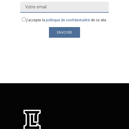
J'accepte la
politique de confidentialité
de ce site.
Votre adresse mail est uniquement utilisée pour vous
envoyer notre newsletter et des informations sur les
activités du Groupe LAFORGE.
Vous pouvez toujours utiliser le lien de
désabonnement inclus dans la lettre d'information.