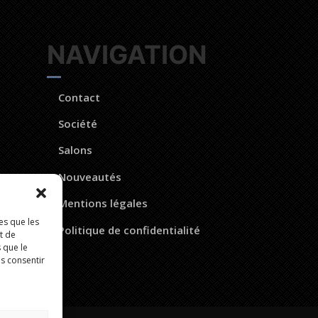
NAVIGATION
Contact
Société
Salons
Nouveautés
Mentions légales
es que les
Politique de confidentialité
t de
 que le
as consentir