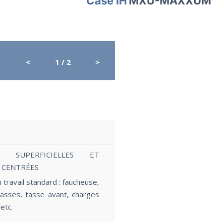
Case IH
MXU-MAXXUM
<
1
/ 2
>
PR4
Capacité de levage
ES SUPERFICIELLES ET
 CENTRÉES
travail standard : faucheuse,
asses, tasse avant, charges
etc.