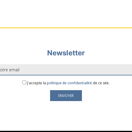
Newsletter
J'accepte la
politique de confidentialité
de ce site.
ement utilisée pour vous envoyer notre newsletter et des informations sur les
pouvez toujours utiliser le lien de désabonnement inclus dans la lettre d'inform