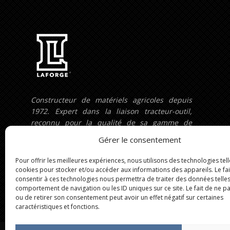
Constructeur de matériels agricoles depuis
1972. Expert dans la liaison tracteur-outil,
reconnu pour la qualité de sa gamme de
relevages, prises de force avant et interfaces
Gérer le consentement
de guidage.
Pour offrir les meilleures expériences, nous utilisons des technologies tell
cookies pour stocker et/ou accéder aux informations des appareils. Le fai
consentir à ces technologies nous permettra de traiter des données telles
comportement de navigation ou les ID uniques sur ce site. Le fait de ne p
ou de retirer son consentement peut avoir un effet négatif sur certaines
caractéristiques et fonctions.